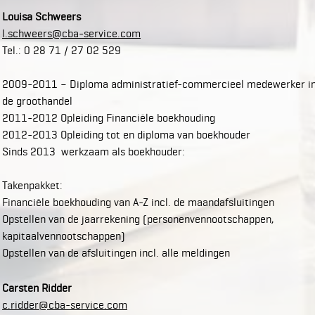
Louisa Schweers
l.schweers@cba-service.com
Tel.: 0 28 71 / 27 02 529
2009-2011 – Diploma administratief-commercieel medewerker i
de groothandel
2011-2012 Opleiding Financiële boekhouding
2012-2013 Opleiding tot en diploma van boekhouder
Sinds 2013 werkzaam als boekhouder:
Takenpakket:
Financiële boekhouding van A-Z incl. de maandafsluitingen
Opstellen van de jaarrekening (personenvennootschappen,
kapitaalvennootschappen)
Opstellen van de afsluitingen incl. alle meldingen
Carsten Ridder
c.ridder@cba-service.com